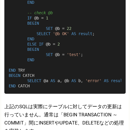
END
-- check @b
IF
 @b = 
1
BEGIN
SET
 @b = 
22
SELECT
'@b OK'
AS
result
;

END
ELSE
IF
 @b = 
2
BEGIN
SET
 @b = 
'test'
;

END
END
BEGIN
 CATCH

SELECT
 @a 
AS
 a, @b 
AS
 b, 
'error'
AS
result
END
上記のSQLは実際にテーブルに対してデータの更新は
行っていません。通常は「BEGIN TRANSACTION ～
COMMIT」間にINSERTやUPDATE、DELETEなどの処理