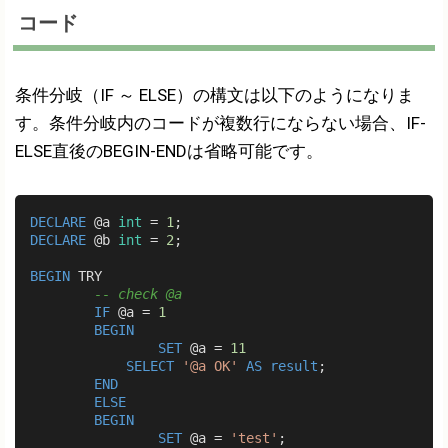
コード
条件分岐（IF ～ ELSE）の構文は以下のようになりま
す。条件分岐内のコードが複数行にならない場合、IF-
ELSE直後のBEGIN-ENDは省略可能です。
DECLARE
 @a 
int
 = 
1
DECLARE
 @b 
int
 = 
2
;

BEGIN
 TRY

-- check @a
IF
 @a = 
1
BEGIN
SET
 @a = 
11
SELECT
'@a OK'
AS
result
;

END
ELSE
BEGIN
SET
 @a = 
'test'
;
