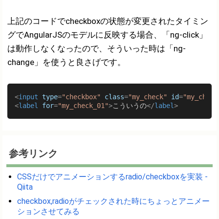
上記のコードでcheckboxの状態が変更されたタイミン
グでAngularJSのモデルに反映する場合、「ng-click」
は動作しなくなったので、そういった時は「ng-
change」を使うと良さげです。
<
input
type
=
"checkbox"
class
=
"my_check"
id
=
"my_check
<
label
for
=
"my_check_01"
>
こういうの
</
label
>
参考リンク
CSSだけでアニメーションするradio/checkboxを実装 -
Qiita
checkbox,radioがチェックされた時にちょっとアニメー
ションさせてみる