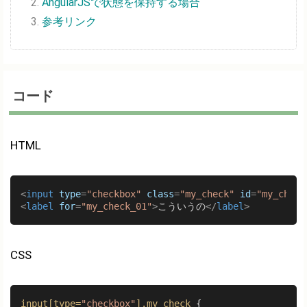
AngularJSで状態を保持する場合
参考リンク
コード
HTML
<
input
type
=
"checkbox"
class
=
"my_check"
id
=
"my_check
<
label
for
=
"my_check_01"
>
こういうの
</
label
>
CSS
input
[type=
"checkbox"
]
.my_check
 {
