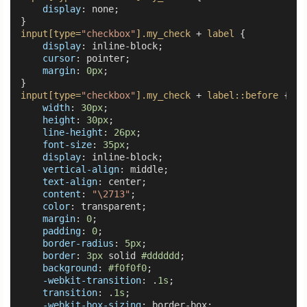
display
: none;

input
[type=
"checkbox"
]
.my_check
 + 
label
 {

display
: inline-block;

cursor
: pointer;

margin
: 
0px
;

input
[type=
"checkbox"
]
.my_check
 + 
label
::before
 {

width
: 
30px
;

height
: 
30px
;

line-height
: 
26px
;

font-size
: 
35px
;

display
: inline-block;

vertical-align
: middle;

text-align
: center;

content
: 
"\2713"
;

color
: transparent;

margin
: 
0
;

padding
: 
0
;

border-radius
: 
5px
;

border
: 
3px
 solid 
#dddddd
;

background
: 
#f0f0f0
;

-webkit-transition
: .
1s
;

transition
: .
1s
;

-webkit-box-sizing
: border-box;
