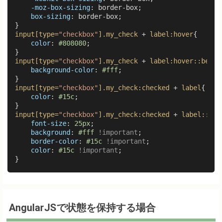
-moz-box-sizing
: border-box;

box-sizing
: border-box;

input
[type=
"checkbox"
]
.my_check
 + 
label
:hover
{

color
: 
#808080
;

input
[type=
"checkbox"
]
.my_check
 + 
label
:hover
::befor
background-color
: 
#fff
;

input
[type=
"checkbox"
]
.my_check
:checked
 + 
label
{

color
: 
#15c
;

input
[type=
"checkbox"
]
.my_check
:checked
 + 
label
::bef
font-size
: 
25px
;

background
: 
#fff
!important
;

border-color
: 
#15c
!important
;

color
: 
#15c
!important
;

AngularJSで状態を保持する場合