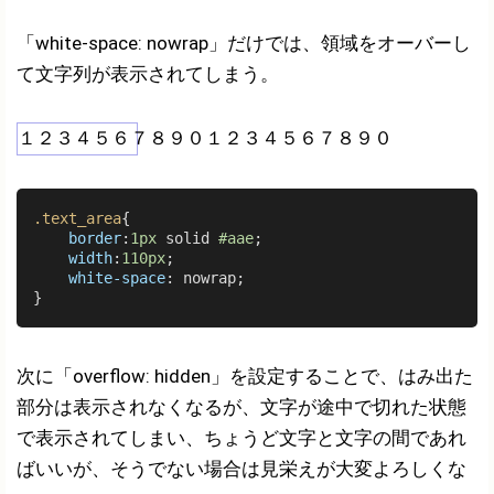
「white-space: nowrap」だけでは、領域をオーバーし
て文字列が表示されてしまう。
１２３４５６７８９０１２３４５６７８９０
.text_area
{

border
:
1px
 solid 
#aae
;

width
:
110px
;

white-space
: nowrap;

次に「overflow: hidden」を設定することで、はみ出た
部分は表示されなくなるが、文字が途中で切れた状態
で表示されてしまい、ちょうど文字と文字の間であれ
ばいいが、そうでない場合は見栄えが大変よろしくな