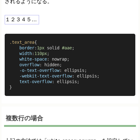
されるようになる。
１２３４５６７８９０１２３４５６７８９０
.text_area
{

border
:
1px
 solid 
#aae
;

width
:
110px
;

white-space
: nowrap;

overflow
: hidden;

-o-text-overflow
: ellipsis;

-webkit-text-overflow
: ellipsis;

text-overflow
: ellipsis;

複数行の場合