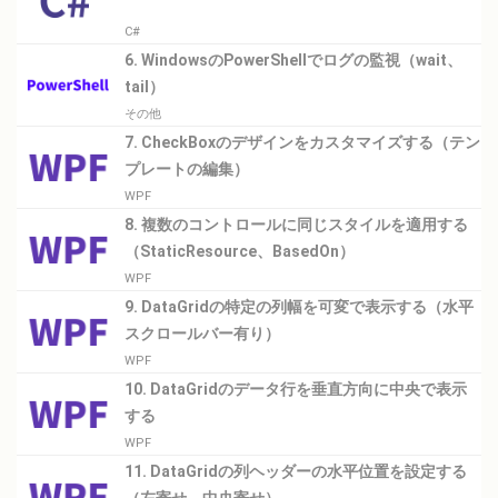
C#
6. WindowsのPowerShellでログの監視（wait、
tail）
その他
7. CheckBoxのデザインをカスタマイズする（テン
プレートの編集）
WPF
8. 複数のコントロールに同じスタイルを適用する
（StaticResource、BasedOn）
WPF
9. DataGridの特定の列幅を可変で表示する（水平
スクロールバー有り）
WPF
10. DataGridのデータ行を垂直方向に中央で表示
する
WPF
11. DataGridの列ヘッダーの水平位置を設定する
（左寄せ、中央寄せ）