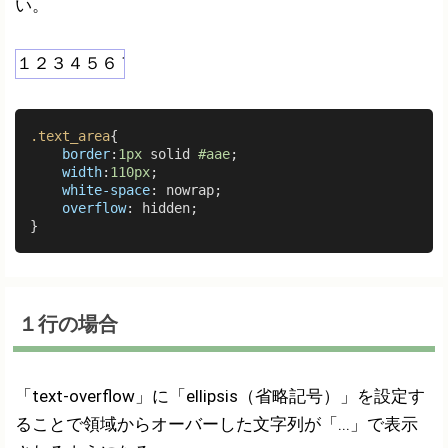
い。
１２３４５６７８９０１２３４５６７８９０
.text_area
{

border
:
1px
 solid 
#aae
;

width
:
110px
;

white-space
: nowrap;

overflow
: hidden;

１行の場合
「text-overflow」に「ellipsis（省略記号）」を設定す
ることで領域からオーバーした文字列が「...」で表示