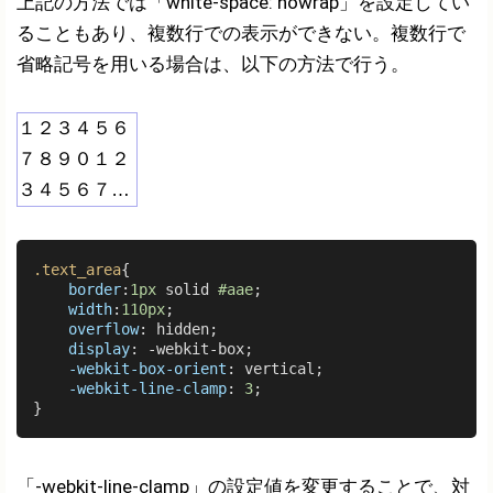
上記の方法では「white-space: nowrap」を設定してい
ることもあり、複数行での表示ができない。複数行で
省略記号を用いる場合は、以下の方法で行う。
１２３４５６
７８９０１２
３４５６７８
９０１２３４
５６７８９０
.text_area
{

１２３４５６
border
:
1px
 solid 
#aae
;

width
:
110px
;

７８９０
overflow
: hidden;

display
: -webkit-box;

-webkit-box-orient
: vertical;

-webkit-line-clamp
: 
3
;

「-webkit-line-clamp」の設定値を変更することで、対