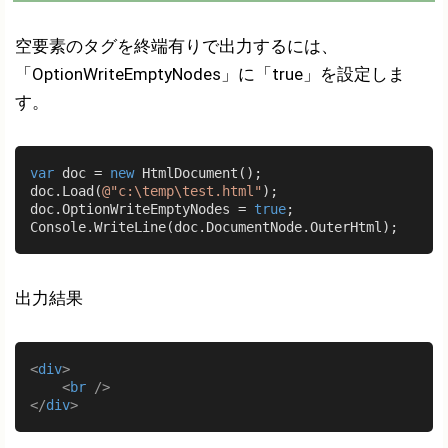
空要素のタグを終端有りで出力するには、
「OptionWriteEmptyNodes」に「true」を設定しま
す。
var
 doc = 
new
 HtmlDocument();

doc.Load(
@"c:\temp\test.html"
);

doc.OptionWriteEmptyNodes = 
true
;

出力結果
<
div
>
<
br
 />
</
div
>