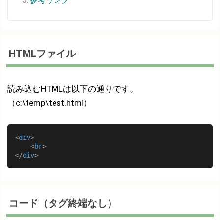
参考リンク
HTMLファイル
読み込むHTMLは以下の通りです。
（c:\temp\test.html）
<
div
>
<
br
>
</
div
>
コード（タグ終端なし）