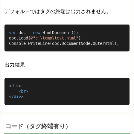
デフォルトではタグの終端は出力されません。
var
 doc = 
new
 HtmlDocument();

doc.Load(
@"c:\temp\test.html"
);

出力結果
<
div
>
<
br
>
</
div
>
コード（タグ終端有り）