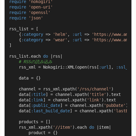
require
'nokogiri'
require
'open-uri'
require
'openssl'
require
'json'
rss_list = [

    {
:category
 => 
'helm'
, 
:url
 => 
'https://www.amazo
    {
:category
 => 
'wear'
, 
:url
 => 
'https://www.amazo
]

rss_list.each 
do
|rss|
# RSSの読み込み
    rss_xml = Nokogiri::XML(open(rss[
:url
], 
:ssl_ver
    data = {}

    channel = rss_xml.xpath(
'/rss/channel'
)

    data[
:title
] = channel.xpath(
'title'
).text

    data[
:link
] = channel.xpath(
'link'
).text

    data[
:public_date
] = channel.xpath(
'pubDate'
).te
    data[
:last_build_date
] = channel.xpath(
'lastBuil
    products = []

    rss_xml.xpath(
'//item'
).each 
do
|item|
        product = {}
