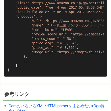
"link"
: 
"https://www.amazon.co.jp/gp/bestsellers
"public_date"
: 
"Tue, 4 Apr 2017 05:48:58 GMT"
,

"last_build_date"
: 
"Tue, 4 Apr 2017 05:48:58 GMT
"products"
: [{

"url"
: 
"https://www.amazon.co.jp/%E3%83%
"name"
: 
"リード工業 バイクヘルメット ハーフ シー
"contributor"
: 
"LEAD"
,

"review_score_url"
: 
"https://images-fe.s
"review_count"
: 
"(56)"
,

"price_org"
: 
"￥ 6,804"
,

"price_act"
: 
"￥ 3,790"
,

"image_url"
: 
"https://images-fe.ssl-imag
        },

        ...

    ]

参考リンク
GemのいろいろXML/HTMLparserをまとめたい(Oga特