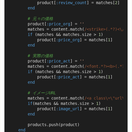
            product[
:review_count
] = matches[
2
]

end
# 元々の価格
        product[
:price_org
] = 
''
        matches = content.match(
/<strike>(.*?)<\/str
if
 (matches && matches.size > 
1
)

            product[
:price_org
] = matches[
1
]

end
# 実際の価格
        product[
:price_act
] = 
''
        matches = content.match(
/<font.*?><b>(.*?)<\
if
 (matches && matches.size > 
1
)

            product[
:price_act
] = matches[
1
]

end
# イメージURL
        matches = content.match(
/<a class\=\"url\".*
if
(matches && matches.size > 
1
)

            product[
:image_url
] = matches[
1
]

end
        products.push(product)

end