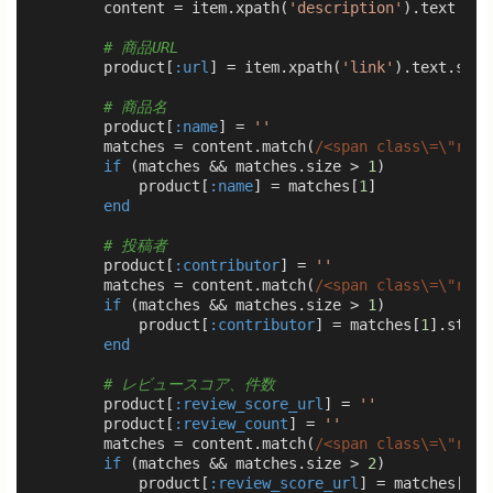
        content = item.xpath(
'description'
).text

# 商品URL
        product[
:url
] = item.xpath(
'link'
).text.strip
# 商品名
        product[
:name
] = 
''
        matches = content.match(
/<span class\=\"riRs
if
 (matches && matches.size > 
1
)

            product[
:name
] = matches[
1
]

end
# 投稿者
        product[
:contributor
] = 
''
        matches = content.match(
/<span class\=\"riRs
if
 (matches && matches.size > 
1
)

            product[
:contributor
] = matches[
1
].strip

end
# レビュースコア、件数
        product[
:review_score_url
] = 
''
        product[
:review_count
] = 
''
        matches = content.match(
/<span class\=\"riRs
if
 (matches && matches.size > 
2
)

            product[
:review_score_url
] = matches[
1
]
