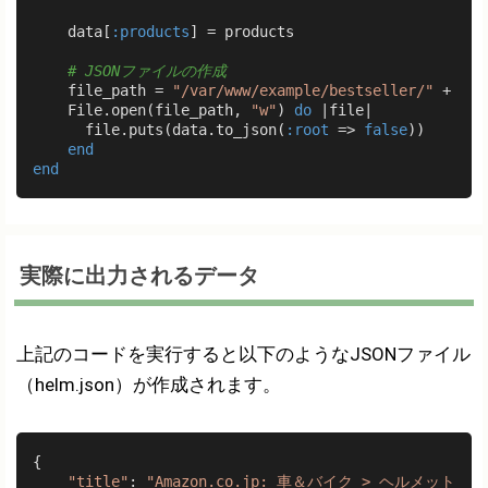
    data[
:products
] = products

# JSONファイルの作成
    file_path = 
"/var/www/example/bestseller/"
 + rss
    File.open(file_path, 
"w"
) 
do
|file|
      file.puts(data.to_json(
:root
 => 
false
))

end
end
実際に出力されるデータ
上記のコードを実行すると以下のようなJSONファイル
（helm.json）が作成されます。
{

"title"
: 
"Amazon.co.jp: 車＆バイク > ヘルメット