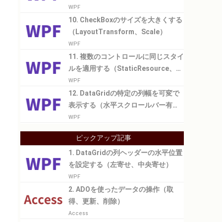
WPF
10. CheckBoxのサイズを大きくする
（LayoutTransform、Scale）
WPF
11. 複数のコントロールに同じスタイ
ルを適用する（StaticResource、
BasedOn）
WPF
12. DataGridの特定の列幅を可変で
表示する（水平スクロールバー有
り）
WPF
ピックアップ記事
1. DataGridの列ヘッダーの水平位置
を設定する（左寄せ、中央寄せ）
WPF
2. ADOを使ったデータの操作（取
得、更新、削除）
Access