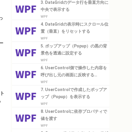
3. DataGridのデータ行を垂直方向に
中央で表示する
っ
WPF
4. DataGridの表示時にスクロール位
置（垂直）をリセットする
WPF
ー
5. ポップアップ（Popup）の黒の背
景色を透過に設定する
WPF
6. UserControl側で操作した内容を
呼び出し元の画面に反映する
（Delegate、Invoke）
WPF
7. UserControlで作成したポップア
イト
ップ（Popup）を表示する
の
WPF
8. UserControlに依存プロパティで
値を渡す
WPF