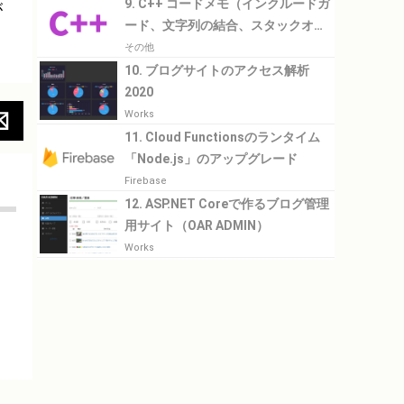
9. C++ コードメモ（インクルードガ
が
ード、文字列の結合、スタックオー
バーフローなど）
その他
10. ブログサイトのアクセス解析
2020
Works
11. Cloud Functionsのランタイム
「Node.js」のアップグレード
Firebase
12. ASP.NET Coreで作るブログ管理
用サイト（OAR ADMIN）
Works