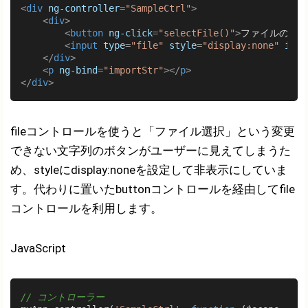
<
div
ng-controller
=
"SampleCtrl"
>
<
div
>
<
button
ng-click
=
"selectFile()"
>
ファイルのイン
<
input
type
=
"file"
style
=
"display:none"
id
=
"
</
div
>
<
p
ng-bind
=
"importStr"
>
</
p
>
</
div
>
fileコントロールを使うと「ファイル選択」という変更
できない文字列のボタンがユーザーに見えてしまうた
め、styleにdisplay:noneを設定して非表示にしていま
す。代わりに置いたbuttonコントロールを経由してfile
コントロールを利用します。
JavaScript
// コントローラー