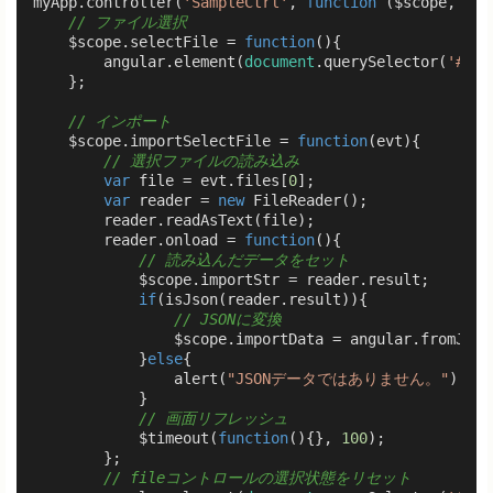
myApp.controller(
'SampleCtrl'
, 
function
 (
$scope, $ti
// ファイル選択
    $scope.selectFile = 
function
(
)
{

        angular.element(
document
.querySelector(
'#sel
    };

// インポート
    $scope.importSelectFile = 
function
(
evt
)
{

// 選択ファイルの読み込み
var
 file = evt.files[
0
];

var
 reader = 
new
 FileReader();

        reader.readAsText(file);

        reader.onload = 
function
(
)
{

// 読み込んだデータをセット
            $scope.importStr = reader.result;

if
(isJson(reader.result)){

// JSONに変換
                $scope.importData = angular.fromJson(
            }
else
{

                alert(
"JSONデータではありません。"
);

            }

// 画面リフレッシュ
            $timeout(
function
(
)
{}, 
100
);

        };

// fileコントロールの選択状態をリセット