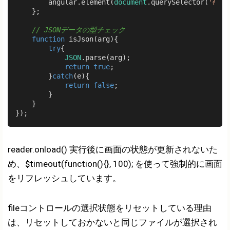
        angular.element(
document
.querySelector(
'#sel
    };

// JSONデータの型チェック
function
isJson
(
arg
)
{

try
{

JSON
.parse(arg);

return
true
;

        }
catch
(e){

return
false
;

        }

    }

reader.onload() 実行後に画面の状態が更新されないた
め、$timeout(function(){}, 100); を使って強制的に画面
をリフレッシュしています。
fileコントロールの選択状態をリセットしている理由
は、リセットしておかないと同じファイルが選択され